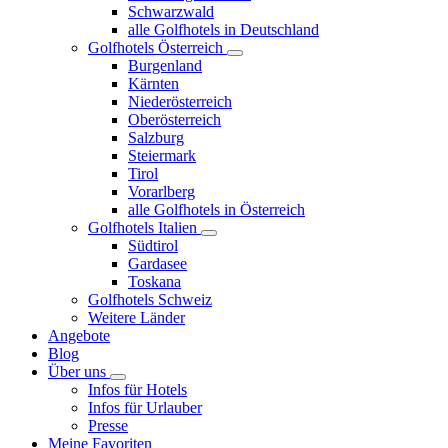
Schwarzwald
alle Golfhotels in Deutschland
Golfhotels Österreich
Burgenland
Kärnten
Niederösterreich
Oberösterreich
Salzburg
Steiermark
Tirol
Vorarlberg
alle Golfhotels in Österreich
Golfhotels Italien
Südtirol
Gardasee
Toskana
Golfhotels Schweiz
Weitere Länder
Angebote
Blog
Über uns
Infos für Hotels
Infos für Urlauber
Presse
Meine Favoriten