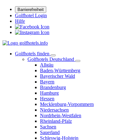
Barrierefreiheit
Golfhotel Login
Hilfe
Golfhotels finden
Golfhotels Deutschland
Allgäu
Baden-Württemberg
Bayerischer Wald
Bayern
Brandenburg
Hamburg
Hessen
Mecklenburg-Vorpommern
Niedersachsen
Nordrhein-Westfalen
Rheinland-Pfalz
Sachsen
Sauerland
Schleswig-Holstein