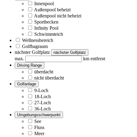
Innenpool
Außenpool beheizt
Außenpool nicht beheizt
Sportbecken
Infinity Pool
Schwimmteich
Wellnessbereich
Golfbagraum
nächster Golfplatz
nächster Golfplatz
max.
km entfernt
Driving Range
überdacht
nicht überdacht
Golfanlage
9-Loch
18-Loch
27-Loch
36-Loch
Umgebungsschwerpunkt
See
Fluss
Meer