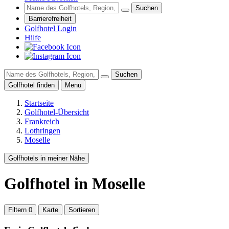
Suchen
Barrierefreiheit
Golfhotel Login
Hilfe
Suchen
Golfhotel finden
Menu
Startseite
Golfhotel-Übersicht
Frankreich
Lothringen
Moselle
Golfhotels in meiner Nähe
Golfhotel
in Moselle
Filtern
0
Karte
Sortieren