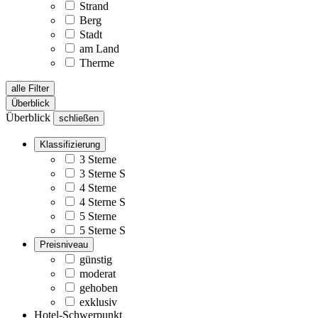
Strand
Berg
Stadt
am Land
Therme
alle Filter
Überblick
Überblick
schließen
Klassifizierung
3 Sterne
3 Sterne S
4 Sterne
4 Sterne S
5 Sterne
5 Sterne S
Preisniveau
günstig
moderat
gehoben
exklusiv
Hotel-Schwerpunkt