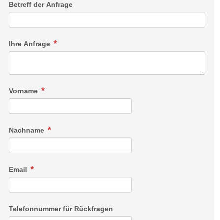
Betreff der Anfrage
Juniorsuite Luisenhöhe
komfortable Juniorsuite mit Dusche, WC, Fön, Balkon,
Ihre Anfrage
Sitzecke, Sofa, Schreibtisch, Telefon, Safe, TV, Minibar
Link
Vorname
Nachname
Email
Telefonnummer für Rückfragen