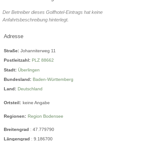
saisonale Öffnungszeiten Golfplatz
Ausflugsziele:
Langlaufloipe:
10 km entfernt
Der Betreiber dieses Golfhotel-Eintrags hat keine
Öffnungszeiten Golfplatz
Rodeln:
nicht vorhanden
Eislaufen:
3 km entfernt
Anfahrtsbeschreibung hinterlegt.
Gartenblick Zimmer
Adresse
Komfortables Doppelzimmer mit Blick in den Garten, WC,
Whirlwanne, Doppelbett, Schreibtisch, TV, Safe, Minibar,
Straße:
Johanniterweg 11
Telefon, Fön
Postleitzahl:
PLZ 88662
Stadt:
Überlingen
Link
Mainau
Bundesland:
Baden-Württemberg
Land:
Deutschland
Blumeninsel Mainau
Ortsteil:
keine Angabe
Regionen:
Region Bodensee
Breitengrad
:
47.779790
Längengrad
:
9.186700