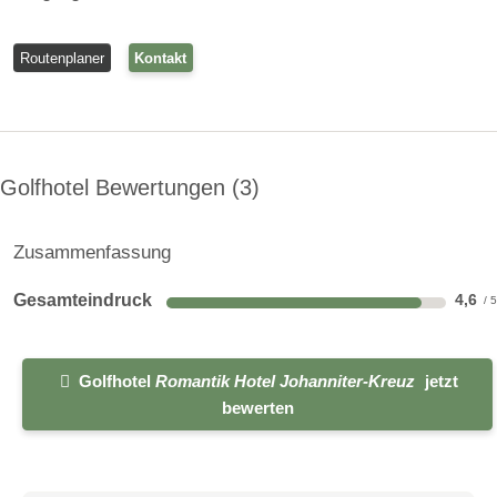
Routenplaner
Kontakt
Golfhotel Bewertungen
3
Einzelzimmer Stammhaus
Zusammenfassung
Einzelzimmer im Standardbereich mit Einzelbett, Dusche und
WC, Fön, Minibar, Schreibtisch, Telefon
Gesamteindruck
4,6
Link
Golfhotel
Romantik Hotel Johanniter-Kreuz
jetzt
bewerten