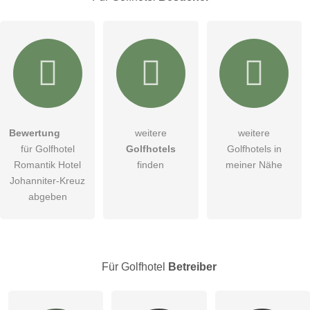
Hiermit akzeptiere ich die
AGB
.
Bewertung
weitere
weitere
für Golfhotel
Golfhotels
Golfhotels in
Die
Datenschutzerklärung
habe ich zur Kenntnis genommen.
Romantik Hotel
finden
meiner Nähe
öffentliche Frage stellen
Johanniter-Kreuz
Abbrechen
abgeben
Hinweis:
Bitte beachten Sie, öffentliche Fragen sind
für alle
Besucher sichtbar
.
Klicken Sie hier um eine
individuelle Frage
an den
Golfhotel-Eintrag zu stellen
.
Für Golfhotel
Betreiber