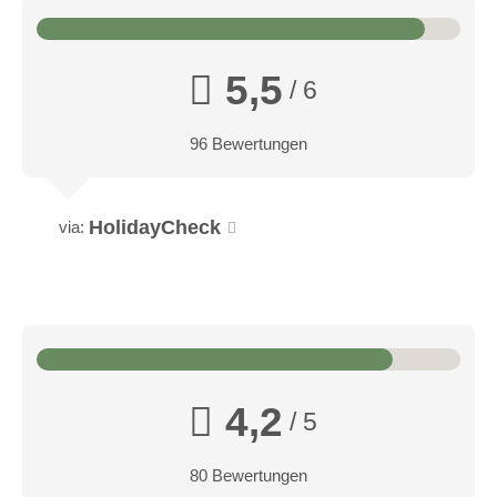
5,5
/ 6
96 Bewertungen
HolidayCheck
via:
Doppelzimmer Luisenhöhe
große komfortable Doppelzimmer mit Doppelbett, TV,
Dusche, Minibar, WC, Safe, Fön, teilweise Balkon,
4,2
Schreibtisch und Sitzecke, Telefon
/ 5
Link
80 Bewertungen