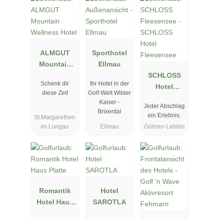
ALMGUT
Sporthotel
Mountain
Ellmau
Wellness
SCHLOSS
Schenk dir
Ihr Hotel in der
Hotel
Hotel
diese Zeit
Golf-Welt Wilder
Fleesensee
Kaiser -
Jeder Abschlag
Brixental
ein Erlebnis.
St.Margarethen
im Lungau
Ellmau
Göhren-Lebbin
Romantik
Hotel
Hotel Haus
SAROTLA
Platte