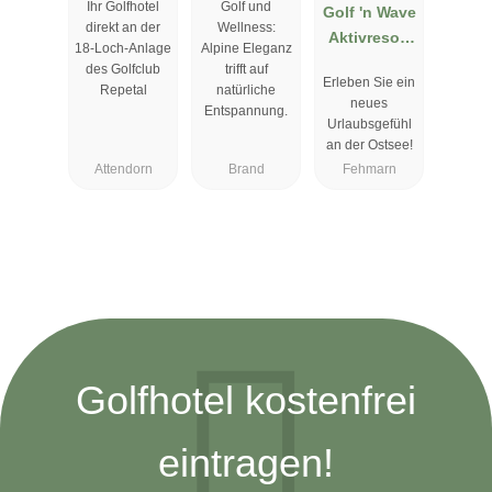
Ihr Golfhotel
Golf und
Golf 'n Wave
direkt an der
Wellness:
Aktivresort
18-Loch-Anlage
Alpine Eleganz
Fehmarn
des Golfclub
trifft auf
Erleben Sie ein
Repetal
natürliche
neues
Entspannung.
Urlaubsgefühl
an der Ostsee!
Attendorn
Brand
Fehmarn
Golfhotel kostenfrei
eintragen!