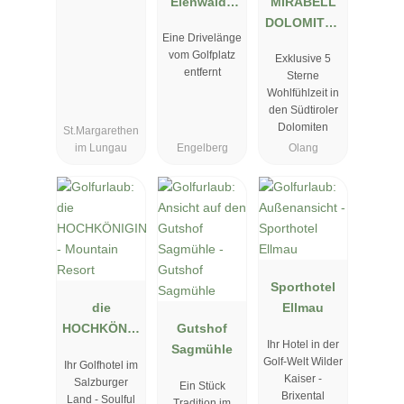
Eienwäldli
MIRABELL
Engelberg
DOLOMITES
Eine Drivelänge
HOTEL .
vom Golfplatz
Exklusive 5
LUXURY .
entfernt
Sterne
AYURVEDA
Wohlfühlzeit in
& SPA
den Südtiroler
Dolomiten
St.Margarethen
im Lungau
Engelberg
Olang
Sporthotel
die
Ellmau
HOCHKÖNIG
Gutshof
Ihr Hotel in der
IN -
Sagmühle
Golf-Welt Wilder
Ihr Golfhotel im
Mountain
Kaiser -
Salzburger
Ein Stück
Resort
Brixental
Land - Soulful
Tradition im