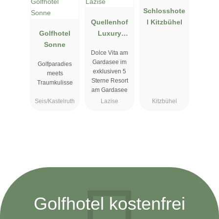
Schlosshote
Quellenhof
l Kitzbühel
Golfhotel
Luxury
Sonne
Resort
Dolce Vita am
Lazise
Gardasee im
Golfparadies
exklusiven 5
meets
Sterne Resort
Traumkulisse
am Gardasee
Seis/Kastelruth
Lazise
Kitzbühel
Golfhotel kostenfrei