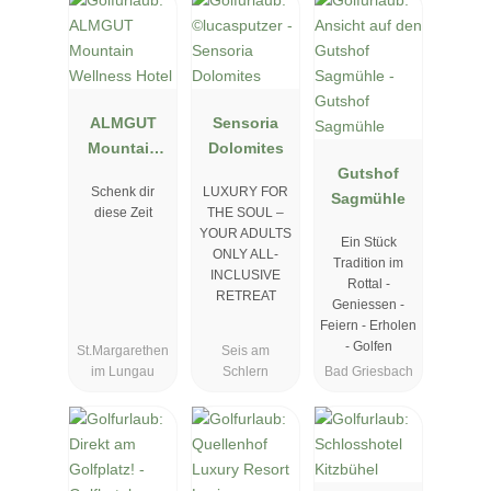
ALMGUT
Sensoria
Mountain
Dolomites
Wellness
Gutshof
Schenk dir
LUXURY FOR
Hotel
Sagmühle
diese Zeit
THE SOUL –
YOUR ADULTS
Ein Stück
ONLY ALL-
Tradition im
INCLUSIVE
Rottal -
RETREAT
Geniessen -
Feiern - Erholen
- Golfen
St.Margarethen
Seis am
im Lungau
Schlern
Bad Griesbach