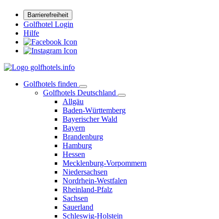
Barrierefreiheit
Golfhotel Login
Hilfe
Golfhotels finden
Golfhotels Deutschland
Allgäu
Baden-Württemberg
Bayerischer Wald
Bayern
Brandenburg
Hamburg
Hessen
Mecklenburg-Vorpommern
Niedersachsen
Nordrhein-Westfalen
Rheinland-Pfalz
Sachsen
Sauerland
Schleswig-Holstein