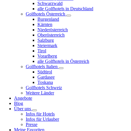
Schwarzwald
alle Golfhotels in Deutschland
Golfhotels Österreich
Burgenland
Kärnten
Niederösterreich
Oberösterreich
Salzburg
Steiermark
Tirol
Vorarlberg
alle Golfhotels in Österreich
Golfhotels Italien
Südtirol
Gardasee
Toskana
Golfhotels Schweiz
Weitere Länder
Angebote
Blog
Über uns
Infos für Hotels
Infos für Urlauber
Presse
Meine Favoriten