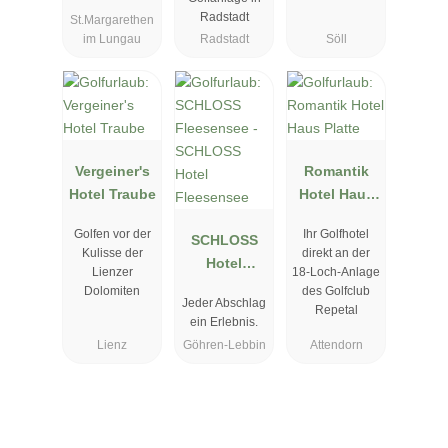
Radstadt
St.Margarethen
im Lungau
Radstadt
Söll
Vergeiner's
Romantik
Hotel Traube
Hotel Haus
Platte
Golfen vor der
Ihr Golfhotel
SCHLOSS
Kulisse der
direkt an der
Hotel
Lienzer
18-Loch-Anlage
Fleesensee
Dolomiten
des Golfclub
Jeder Abschlag
Repetal
ein Erlebnis.
Lienz
Göhren-Lebbin
Attendorn