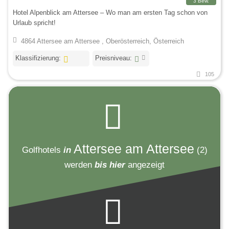
3 Bew.
Hotel Alpenblick am Attersee – Wo man am ersten Tag schon von
Urlaub spricht!
4864 Attersee am Attersee , Oberösterreich, Österreich
Klassifizierung:
Preisniveau:
105
Attersee am Attersee
Golfhotels
in
(2)
werden
bis hier
angezeigt