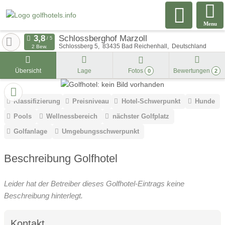
Menu
Schlossberghof Marzoll
Schlossberg 5
83435
Bad Reichenhall
Deutschland
2 Bew.
Übersicht
Lage
Fotos
Bewertungen
0
2
Klassifizierung
Preisniveau
Hotel-Schwerpunkt
Hunde
Pools
Wellnessbereich
nächster Golfplatz
Golfanlage
Umgebungsschwerpunkt
Beschreibung Golfhotel
Leider hat der Betreiber dieses Golfhotel-Eintrags keine
Beschreibung hinterlegt.
Kontakt