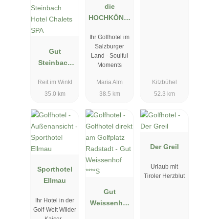
die
HOCHKÖNIG
IN -
Ihr Golfhotel im
Mountain
Salzburger
Gut
Resort
Land - Soulful
Steinbach
Moments
Hotel
Reit im Winkl
Maria Alm
Kitzbühel
Chalets SPA
35.0 km
38.5 km
52.3 km
Der Greil
Urlaub mit
Sporthotel
Tiroler Herzblut
Ellmau
Gut
Ihr Hotel in der
Weissenhof
Golf-Welt Wilder
****S
Kaiser -