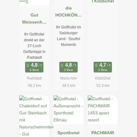
l Kitzbühel
die
Gut
HOCHKÖNIG
Weissenhof
IN -
Ihr Golfhotel im
****S
Mountain
Salzburger
Ihr Golfhotel
Resort
Land - Soulful
direkt an der
Moments
27-Loch
Golfanlage in
Radstadt
4 Bew.
3 Bew.
2 Bew.
Radstadt
Maria Alm
Kitzbühel
58.2 km
38.5 km
52.3 km
Sporthotel
PACHMAIR