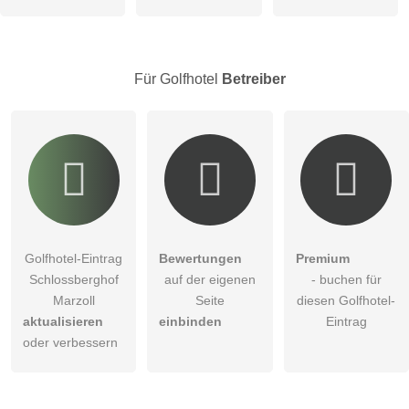
öffentliche Frage stellen
Abbrechen
Hinweis:
Bitte beachten Sie, öffentliche Fragen sind
für alle
Besucher sichtbar
.
Für Golfhotel
Betreiber
Klicken Sie hier um eine
individuelle Frage
an den
Golfhotel-Eintrag zu stellen
.
Golfhotel-Eintrag
Bewertungen
Premium
Schlossberghof
auf der eigenen
- buchen für
Marzoll
Seite
diesen Golfhotel-
aktualisieren
einbinden
Eintrag
oder verbessern