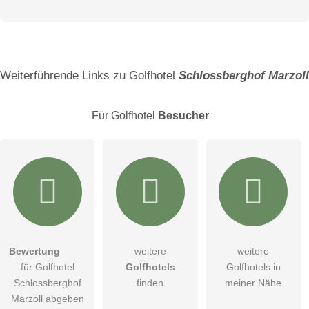
Vorname
Name
Weiterführende Links zu Golfhotel
Schlossberghof Marzoll
Für Golfhotel
Besucher
E-Mail-Adresse (wird nicht veröffentlicht)
Bewertung
weitere
weitere
Hiermit akzeptiere ich die
AGB
.
für Golfhotel
Golfhotels
Golfhotels in
Schlossberghof
finden
meiner Nähe
Die
Datenschutzerklärung
habe ich zur Kenntnis genommen.
Marzoll abgeben