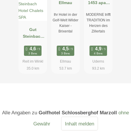
Ellmau
1453 apart
resort
Ihr Hotel in der
MODERNE trifft
Golf-Welt Wilder
TRADITION im
Kaiser -
Herzen des
Gut
Brixental
Zillertals
Steinbach
Hotel
Chalets SPA
3 Bew.
3 Bew.
4 Bew.
Reit im Winkl
Ellmau
Uderns
35.0 km
53.7 km
93.2 km
Alle Angaben zu
Golfhotel Schlossberghof Marzoll
ohne
Gewähr
Inhalt melden