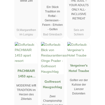
diese Zeit
THE SOUL –
YOUR ADULTS
Ein Stück
ONLY ALL-
Tradition im
INCLUSIVE
Rottal -
RETREAT
Geniessen -
Feiern - Erholen
- Golfen
St.Margarethen
Seis am
im Lungau
Bad Griesbach
Schlern
Vergeiner's
PACHMAIR
Hotel Traube
1453 apart
Golfen vor der
resort
Golfresort
Kulisse der
MODERNE trifft
Haugschlag
Lienzer
TRADITION im
Dolomiten
Herzen des
Zwei
Zillertals
Championship