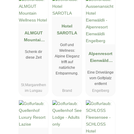
Hotel
ALMGUT
SAROTLA
Mountain
Golf und
Wellness
Wellness:
Schenk dir
Hotel
Alpenresort
Alpine Eleganz
diese Zeit
Eienwäldli
trifft auf
Engelberg
natürliche
Eine Drivelänge
Entspannung.
vom Golfplatz
entfernt
St.Margarethen
im Lungau
Brand
Engelberg