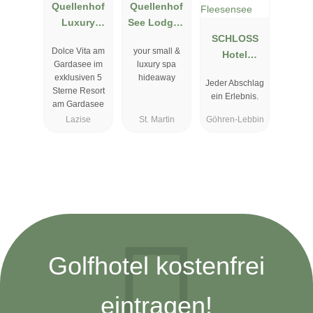
Quellenhof
Quellenhof
Luxury
See Lodge -
Resort
Adults only
SCHLOSS
Dolce Vita am
your small &
Lazise
Hotel
Gardasee im
luxury spa
Fleesensee
exklusiven 5
hideaway
Jeder Abschlag
Sterne Resort
ein Erlebnis.
am Gardasee
Lazise
St. Martin
Göhren-Lebbin
Golfhotel kostenfrei
eintragen!