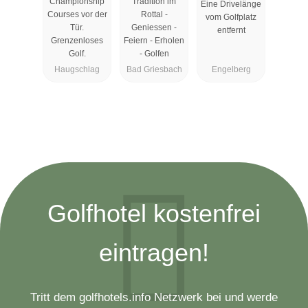
Championship
Tradition im
Eine Drivelänge
Courses vor der
Rottal -
vom Golfplatz
Tür.
Geniessen -
entfernt
Grenzenloses
Feiern - Erholen
Golf.
- Golfen
Haugschlag
Bad Griesbach
Engelberg
Golfhotel kostenfrei
eintragen!
Tritt dem golfhotels.info Netzwerk bei und werde