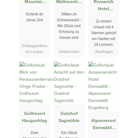
Mountain
Wellnesshot
Romantik
Wellness
el Reppert
Hotel
Schenk dir
Mitten im
Hotel
Johanniter-
diese Zeit
Schwarzwald -
Zu einem
Kreuz
Wo Glück und
Urlaub mit 4
Erholung zu
Sternen gehört
Hause sind
ein Garten mit
18 Löchern
St.Margarethen
im Lungau
Hinterzarten
Überlingen
Golfresort
Gutshof
Haugschlag
Sagmühle
Alpenresort
Eienwäldli
Zwei
Ein Stück
Engelberg