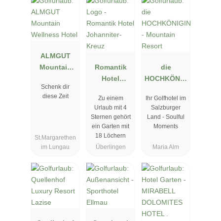
ALMGUT
Mountain
Romantik
die
Wellness
Hotel
HOCHKÖNIG
Schenk dir
Hotel
Johanniter-
IN -
diese Zeit
Zu einem
Ihr Golfhotel im
Kreuz
Mountain
Urlaub mit 4
Salzburger
Resort
Sternen gehört
Land - Soulful
ein Garten mit
Moments
18 Löchern
St.Margarethen
im Lungau
Überlingen
Maria Alm