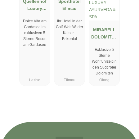
Quellenhof
Sporthotel
Luxury
Ellmau
Resort
Dolce Vita am
Ihr Hotel in der
Lazise
Gardasee im
Golf-Welt Wilder
MIRABELL
exklusiven 5
Kaiser -
DOLOMITES
Sterne Resort
Brixental
HOTEL .
am Gardasee
Exklusive 5
LUXURY .
Sterne
AYURVEDA
Wohlfühlzeit in
& SPA
den Südtiroler
Dolomiten
Lazise
Ellmau
Olang