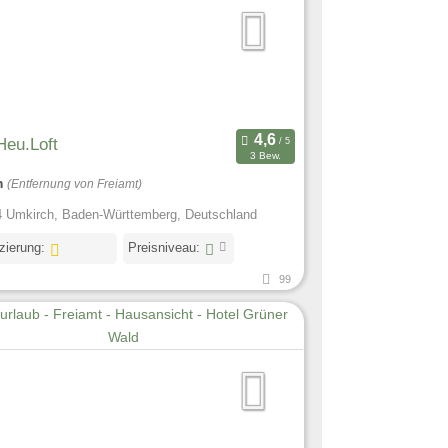
Heu.Loft
3 Bew.
m
(Entfernung von Freiamt)
 Umkirch, Baden-Württemberg, Deutschland
izierung:
Preisniveau:
99