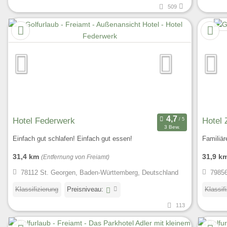
509
Hotel Federwerk
Hotel
3 Bew.
Einfach gut schlafen! Einfach gut essen!
Familiär
31,4 km
31,9 k
(Entfernung von Freiamt)
78112 St. Georgen, Baden-Württemberg, Deutschland
79856
Klassifizierung
Preisniveau:
Klassif
113