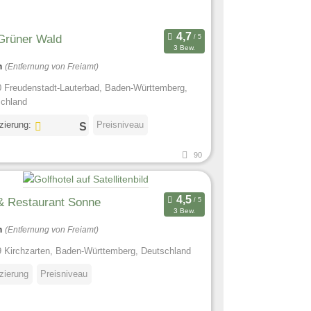
Grüner Wald
3 Bew.
m
(Entfernung von Freiamt)
 Freudenstadt-Lauterbad, Baden-Württemberg,
chland
izierung:
Preisniveau
90
& Restaurant Sonne
3 Bew.
m
(Entfernung von Freiamt)
 Kirchzarten, Baden-Württemberg, Deutschland
izierung
Preisniveau