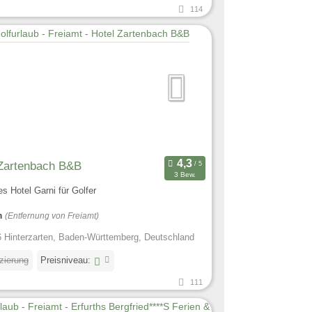
114
 Zartenbach B&B
3 Bew.
es Hotel Garni für Golfer
m
(Entfernung von Freiamt)
 Hinterzarten, Baden-Württemberg, Deutschland
izierung
Preisniveau:
111