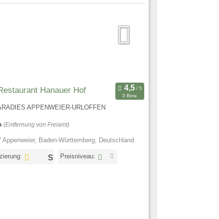
Restaurant Hanauer Hof
3 Bew.
ARADIES APPENWEIER-URLOFFEN
m
(Entfernung von Freiamt)
 Appenweier, Baden-Württemberg, Deutschland
izierung:
Preisniveau: