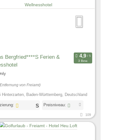
 Bergfried****S Ferien &
3 Bew.
sshotel
Only
(Entfernung von Freiamt)
 Hinterzarten, Baden-Württemberg, Deutschland
izierung:
Preisniveau:
109