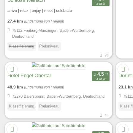
3 Bew.
arrive | relax | enjoy | meet | celebrate
27,4 km
(Entfernung von Freiamt)
79112 Freiburg-Munzingen, Baden-Württemberg,
Deutschland
Klassifizierung
Preisniveau
76
Hotel Engel Obertal
Dorint
3 Bew.
48,9 km
23,1 k
(Entfernung von Freiamt)
72270 Baiersbronn, Baden-Württemberg, Deutschland
79111
Klassifizierung
Preisniveau
Klassif
16