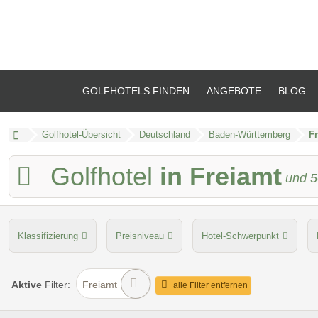
GOLFHOTELS FINDEN
ANGEBOTE
BLOG
Golfhotel-Übersicht
Deutschland
Baden-Württemberg
Fr
Golfhotel
in Freiamt
und
5
Klassifizierung
Preisniveau
Hotel-Schwerpunkt
Golfanlage
Umgebungsschwerpunkt
Aktive
Filter:
Freiamt
alle Filter entfernen