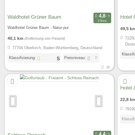
Waldhotel Grüner Baum
Hotel 
3 Bew.
Waldhotel Grüner Baum - Natur pur
49,5 k
40,1 km
72250
(Entfernung von Freiamt)
Deuts
77704 Oberkirch, Baden-Württemberg, Deutschland
Klassif
Klassifizierung:
Preisniveau:
95
Hotel 
22,8 k
79199
Klassif
Schloss Reinach