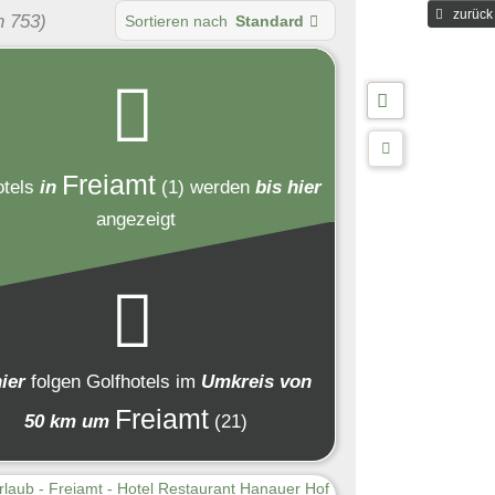
zurück
n 753)
Sortieren nach
Standard
Freiamt
otels
in
(1)
werden
bis hier
angezeigt
hier
folgen
Golfhotels
im
Umkreis von
Freiamt
50 km um
(21)