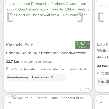
Parkhotel Adler
Erfurths
3 Bew.
Wellne
Golfen im Genussurlaub inmitten des Hochschwarzwalds
Adults 
32,7 km
(Entfernung von Freiamt)
33 km
79856 Hinterzarten, Baden-Württemberg, Deutschland
79856
Klassifizierung
Preisniveau:
Klassif
109