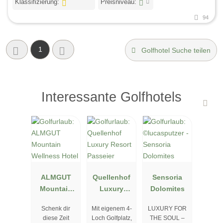
Klassifizierung:
Preisniveau:
94
1
Golfhotel Suche teilen
Interessante Golfhotels
ALMGUT
Quellenhof
Sensoria
Mountain
Luxury
Dolomites
Wellness
Resort
Schenk dir
Mit eigenem 4-
LUXURY FOR
Hotel
Passeier
diese Zeit
Loch Golfplatz,
THE SOUL –