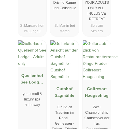
Driving Range
YOUR ADULTS
und Golfschule
ONLY ALL-
INCLUSIVE
RETREAT
St.Margarethen
St. Martin bei
Seis am
im Lungau
Meran
Schlern
Quellenhof
See Lodge -
Adults only
Gutshof
Golfresort
your small &
Sagmühle
Haugschlag
luxury spa
hideaway
Ein Stück
Zwei
Tradition im
Championship
Rottal -
Courses vor der
Geniessen -
Tür.
Feiern - Erholen
Grenzenloses