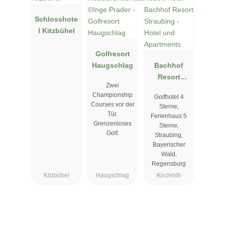
Schlosshote
l Kitzbühel
Golfresort
Haugschlag
Bachhof
Resort
Zwei
Straubing -
Championship
Golfhotel 4
Hotel und
Courses vor der
Sterne,
Apartments
Tür.
Ferienhaus 5
Grenzenloses
Sterne,
Golf.
Straubing,
Bayerischer
Wald,
Regensburg
Kitzbühel
Haugschlag
Kirchroth