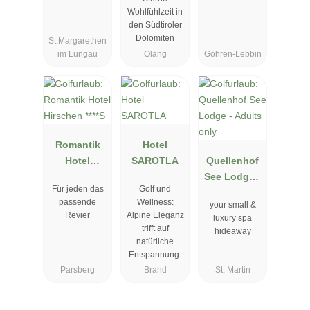
AYURVEDA
Wohlfühlzeit in
& SPA
den Südtiroler
Dolomiten
St.Margarethen
im Lungau
Olang
Göhren-Lebbin
Romantik
Hotel
Hotel
SAROTLA
Quellenhof
Hirschen
See Lodge -
Für jeden das
Golf und
****S
Adults only
passende
Wellness:
your small &
Revier
Alpine Eleganz
luxury spa
trifft auf
hideaway
natürliche
Entspannung.
Parsberg
Brand
St. Martin