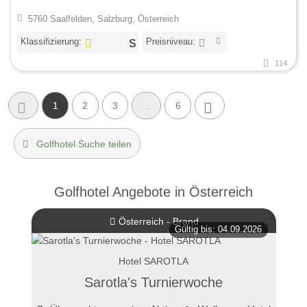
5760 Saalfelden, Salzburg, Österreich
Klassifizierung:
Preisniveau:
114
1
2
3
...
6
Golfhotel Suche teilen
Golfhotel Angebote in Österreich
Österreich - Brand
Gültig bis: 04.09.2026
Hotel SAROTLA
Sarotla's Turnierwoche