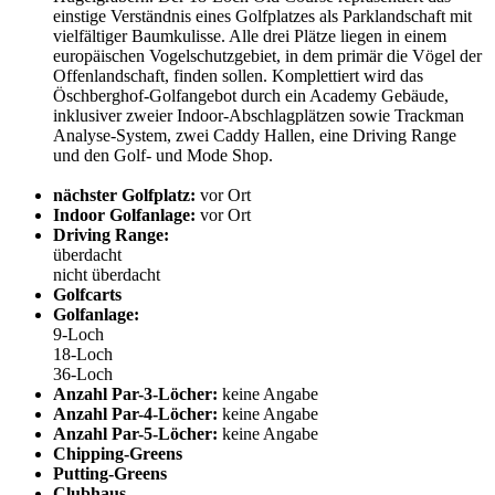
einstige Verständnis eines Golfplatzes als Parklandschaft mit
vielfältiger Baumkulisse. Alle drei Plätze liegen in einem
europäischen Vogelschutzgebiet, in dem primär die Vögel der
Offenlandschaft, finden sollen. Komplettiert wird das
Öschberghof-Golfangebot durch ein Academy Gebäude,
inklusiver zweier Indoor-Abschlagplätzen sowie Trackman
Analyse-System, zwei Caddy Hallen, eine Driving Range
und den Golf- und Mode Shop.
nächster Golfplatz:
vor Ort
Indoor Golfanlage:
vor Ort
Driving Range:
überdacht
nicht überdacht
Golfcarts
Golfanlage:
9-Loch
18-Loch
36-Loch
Anzahl Par-3-Löcher:
keine Angabe
Anzahl Par-4-Löcher:
keine Angabe
Anzahl Par-5-Löcher:
keine Angabe
Chipping-Greens
Putting-Greens
Clubhaus