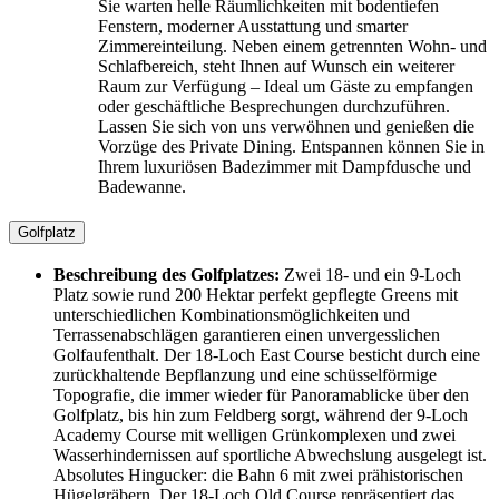
Sie warten helle Räumlichkeiten mit bodentiefen
Fenstern, moderner Ausstattung und smarter
Zimmereinteilung. Neben einem getrennten Wohn- und
Schlafbereich, steht Ihnen auf Wunsch ein weiterer
Raum zur Verfügung – Ideal um Gäste zu empfangen
oder geschäftliche Besprechungen durchzuführen.
Lassen Sie sich von uns verwöhnen und genießen die
Vorzüge des Private Dining. Entspannen können Sie in
Ihrem luxuriösen Badezimmer mit Dampfdusche und
Badewanne.
Golfplatz
Beschreibung des Golfplatzes:
Zwei 18- und ein 9-Loch
Platz sowie rund 200 Hektar perfekt gepflegte Greens mit
unterschiedlichen Kombinationsmöglichkeiten und
Terrassenabschlägen garantieren einen unvergesslichen
Golfaufenthalt. Der 18-Loch East Course besticht durch eine
zurückhaltende Bepflanzung und eine schüsselförmige
Topografie, die immer wieder für Panoramablicke über den
Golfplatz, bis hin zum Feldberg sorgt, während der 9-Loch
Academy Course mit welligen Grünkomplexen und zwei
Wasserhindernissen auf sportliche Abwechslung ausgelegt ist.
Absolutes Hingucker: die Bahn 6 mit zwei prähistorischen
Hügelgräbern. Der 18-Loch Old Course repräsentiert das