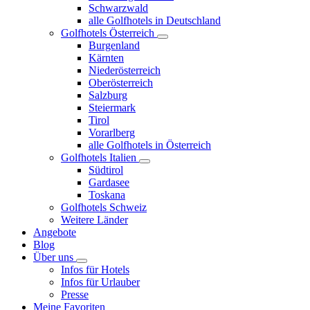
Schwarzwald
alle Golfhotels in Deutschland
Golfhotels Österreich
Burgenland
Kärnten
Niederösterreich
Oberösterreich
Salzburg
Steiermark
Tirol
Vorarlberg
alle Golfhotels in Österreich
Golfhotels Italien
Südtirol
Gardasee
Toskana
Golfhotels Schweiz
Weitere Länder
Angebote
Blog
Über uns
Infos für Hotels
Infos für Urlauber
Presse
Meine Favoriten