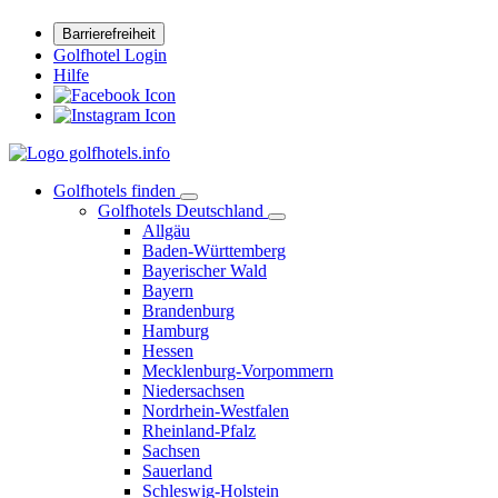
Barrierefreiheit
Golfhotel Login
Hilfe
Golfhotels finden
Golfhotels Deutschland
Allgäu
Baden-Württemberg
Bayerischer Wald
Bayern
Brandenburg
Hamburg
Hessen
Mecklenburg-Vorpommern
Niedersachsen
Nordrhein-Westfalen
Rheinland-Pfalz
Sachsen
Sauerland
Schleswig-Holstein