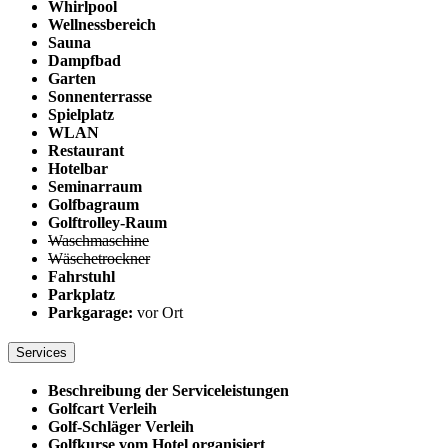
Whirlpool
Wellnessbereich
Sauna
Dampfbad
Garten
Sonnenterrasse
Spielplatz
WLAN
Restaurant
Hotelbar
Seminarraum
Golfbagraum
Golftrolley-Raum
Waschmaschine
Wäschetrockner
Fahrstuhl
Parkplatz
Parkgarage:
vor Ort
Services
Beschreibung der Serviceleistungen
Golfcart Verleih
Golf-Schläger Verleih
Golfkurse vom Hotel organisiert