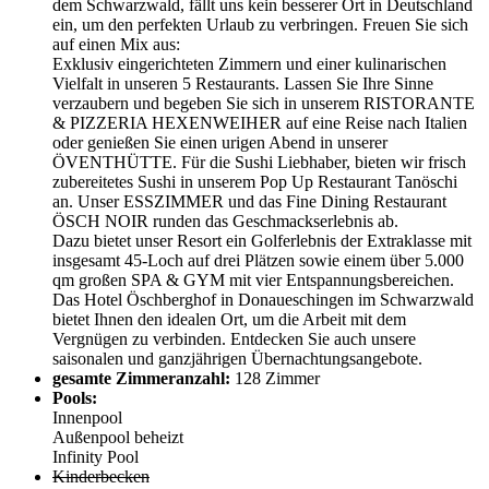
dem Schwarzwald, fällt uns kein besserer Ort in Deutschland
ein, um den perfekten Urlaub zu verbringen. Freuen Sie sich
auf einen Mix aus:
Exklusiv eingerichteten Zimmern und einer kulinarischen
Vielfalt in unseren 5 Restaurants. Lassen Sie Ihre Sinne
verzaubern und begeben Sie sich in unserem RISTORANTE
& PIZZERIA HEXENWEIHER auf eine Reise nach Italien
oder genießen Sie einen urigen Abend in unserer
ÖVENTHÜTTE. Für die Sushi Liebhaber, bieten wir frisch
zubereitetes Sushi in unserem Pop Up Restaurant Tanöschi
an. Unser ESSZIMMER und das Fine Dining Restaurant
ÖSCH NOIR runden das Geschmackserlebnis ab.
Dazu bietet unser Resort ein Golferlebnis der Extraklasse mit
insgesamt 45-Loch auf drei Plätzen sowie einem über 5.000
qm großen SPA & GYM mit vier Entspannungsbereichen.
Das Hotel Öschberghof in Donaueschingen im Schwarzwald
bietet Ihnen den idealen Ort, um die Arbeit mit dem
Vergnügen zu verbinden. Entdecken Sie auch unsere
saisonalen und ganzjährigen Übernachtungsangebote.
gesamte Zimmeranzahl:
128 Zimmer
Pools:
Innenpool
Außenpool beheizt
Infinity Pool
Kinderbecken