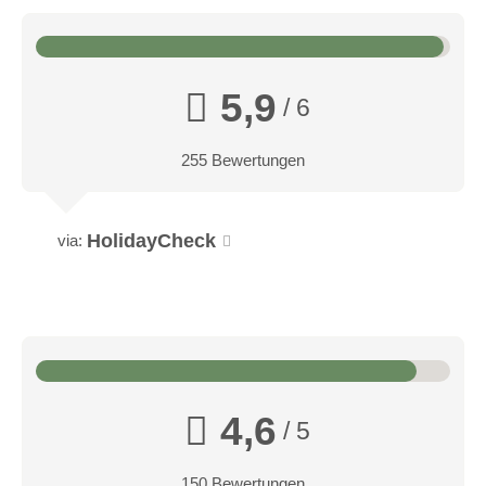
5,9
/ 6
255 Bewertungen
HolidayCheck
via:
Junior-Suite A/C
Grösse: ca. 40 m2
Lage: Dorf, Weinberge
Stil: stilvoll, individuell und edel
Bad: Badewanne
4,6
/ 5
Anzahl Zimmer: 2
Zimmerausstattung: Klimaanlage, Delizio-Kaffeemaschine,
150 Bewertungen