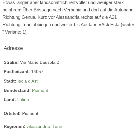
Telefon, Safe, WC, Haartrockner, Sitzecke und Schreibtisch
Etwas länger aber landschaftlich reizvoller und weniger stark
befahren: Über Brissago nach Verbania und dort auf die Autobahn
Richtung Genua. Kurz vor Alessandria rechts auf die A21
Suite A/C Sunstar Hotel Piemont
Richtung Turin abbiegen und weiter bis Ausfahrt «Asti Est» (weiter
ï Variante 1).
Adresse
Straße:
Via Mario Bausola 2
Postleitzahl:
14057
Stadt:
Isola d'Asti
Bundesland:
Piemont
Land:
Italien
Ortsteil:
Piemont
Regionen:
Alessandria
Turin