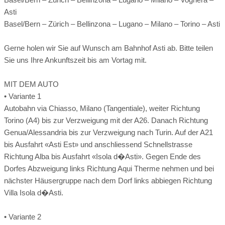
Sommerrodeln:
nicht vorhanden
Asti
Register-Nr.
Basel/Bern – Zürich – Bellinzona – Lugano – Milano – Torino – Asti
Skilift:
nicht vorhanden
Langlaufloipe:
nicht vorhanden
Gerne holen wir Sie auf Wunsch am Bahnhof Asti ab. Bitte teilen
Sie uns Ihre Ankunftszeit bis am Vortag mit.
Rodeln:
nicht vorhanden
Eislaufen:
nicht vorhanden
MIT DEM AUTO
• Variante 1
Suite A/C
Autobahn via Chiasso, Milano (Tangentiale), weiter Richtung
Torino (A4) bis zur Verzweigung mit der A26. Danach Richtung
Grösse: ca. 70 m2
Genua/Alessandria bis zur Verzweigung nach Turin. Auf der A21
Lage: Dorf, Weinberge
bis Ausfahrt «Asti Est» und anschliessend Schnellstrasse
Stil: barock mit Fresken und Deckenmalerei, sehr geräumig,
Richtung Alba bis Ausfahrt «Isola d�Asti». Gegen Ende des
stilvoll und edel
Dorfes Abzweigung links Richtung Aqui Therme nehmen und bei
Bad: Badewanne
nächster Häusergruppe nach dem Dorf links abbiegen Richtung
Anzahl Zimmer: 1
Villa Isola d�Asti.
Zimmerausstattung: Separates Schlafzimmer, Klimaanlage,
Delizio-Kaffeemaschine, Minibar, Flachbild-Fernseher, Radio,
• Variante 2