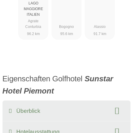
LAGO
MAGGIORE
ITALIEN
Agrate
Conturbia
Bogogno
Alassio
96.2 km
95.6 km
91.7 km
Eigenschaften Golfhotel
Sunstar
Hotel Piemont
Überblick
Klassifizierung:
Preisniveau:
Hotelausstattung