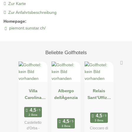
Doppelzimmer Budget
Zur Karte
Zur Anfahrtsbeschreibung
Grösse: ca. 25 m2
Homepage:
Lage: Dorf
piemont.sunstar.ch/
Stil: rustikal und komfortabel
Bad: Dusche
Anzahl Zimmer: 2
Beliebte Golfhotels
Zimmerausstattung: Minibar, Flachbild-Fernseher, Radio,
Telefon, Safe, WC, Bidet, Haartrockner
Doppelzimmer Budget Sunstar Hotel Piemont
Villa
Albergo
Relais
Carolina
dellÀgenzia
Sant’Uffizio
Resort
Wellness &
SPA
2 Bew.
3 Bew.
Castelletto
3 Bew.
d'Orba -
Cioccaro di