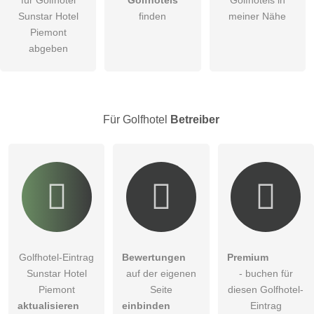
Sunstar Hotel
finden
meiner Nähe
Die
Datenschutzerklärung
habe ich zur Kenntnis genommen.
Piemont
abgeben
öffentliche Frage stellen
Abbrechen
Hinweis:
Bitte beachten Sie, öffentliche Fragen sind
für alle
Besucher sichtbar
.
Klicken Sie hier um eine
individuelle Frage
an den
Für Golfhotel
Betreiber
Golfhotel-Eintrag zu stellen
.
Golfhotel-Eintrag
Bewertungen
Premium
Sunstar Hotel
auf der eigenen
- buchen für
Piemont
Seite
diesen Golfhotel-
aktualisieren
einbinden
Eintrag