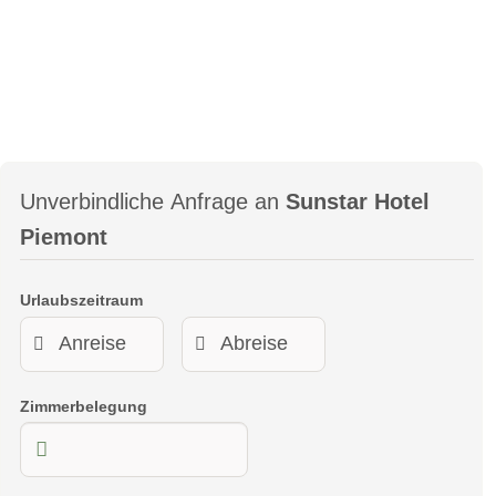
Doppelzimmer Classic A/C
Grösse: ca. 30 m2
Lage: Dorf, Weinberge
Stil: edel und grosszügig
Bad: Dusche
Unverbindliche Anfrage an
Sunstar Hotel
Anzahl Zimmer: 7
Zimmerausstattung: Minibar, Klimaanlage, Flachbild-
Piemont
Fernseher, Radio, Telefon, Safe, WC, Haartrockner, Sitzecke
Urlaubszeitraum
Doppelzimmer Classic A/C Sunstar Hotel Piemont
Zimmerbelegung