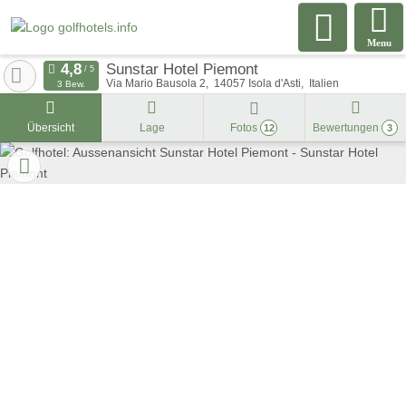
Menu
Sunstar Hotel Piemont
Via Mario Bausola 2
14057
Isola d'Asti
Italien
3 Bew.
Übersicht
Lage
Fotos
Bewertungen
12
3