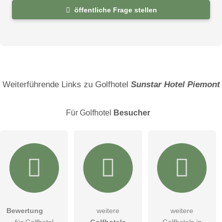
öffentliche Frage stellen
Vorname
Name
Weiterführende Links zu Golfhotel
Sunstar Hotel Piemont
Für Golfhotel
Besucher
E-Mail-Adresse (wird nicht veröffentlicht)
Bewertung
weitere
weitere
Hiermit akzeptiere ich die
AGB
.
für Golfhotel
Golfhotels
Golfhotels in