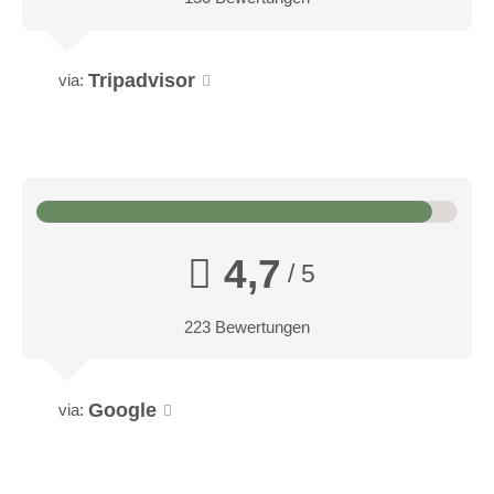
Minibar, Flachbild-Fernseher, Radio, Telefon, Safe, WC,
Haartrockner, Sitzecke und Schreibtisch
Tripadvisor
via:
Junior-Suite A/C Sunstar Hotel Piemont
4,7
/ 5
223 Bewertungen
Google
via: