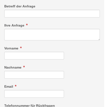
Betreff der Anfrage
Ihre Anfrage
Vorname
Doppelzimmer Ambiente
Nachname
Grösse: ca. 30 m2
Lage: Nebengebäude, Dorf
Stil: modern und stilvoll
Email
Bad: Dusche
Anzahl Zimmer: 4
Zimmerausstattung: Minibar, Flachbild-Fernseher, Radio,
Telefon, Safe, WC, Haartrockner, Sitzecke und Schreibtisch
Telefonnummer für Rückfragen