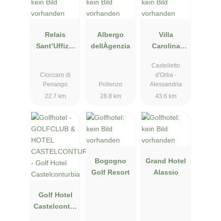
Relais
Albergo
Villa
Sant’Uffizio
dellÀgenzia
Carolina
Wellness &
Resort
Castelletto
SPA
Cioccaro di
d'Orba -
Penango
Pollenzo
Alessandria
22.7 km
28.8 km
43.6 km
Bogogno
Grand Hotel
Golf Resort
Alassio
Golf Hotel
Castelcontur
bia