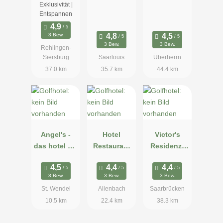
Hotel
Exklusivität |
Entspannen
3 Bew.
3 Bew.
3 Bew.
Rehlingen-
Siersburg
Saarlouis
Überherrn
37.0 km
35.7 km
44.4 km
Angel's -
Hotel
Victor's
das hotel am
Restaurant
Residenz-
Golfpark
Café Steuer
Hotel
Saarbrücken
3 Bew.
3 Bew.
3 Bew.
St. Wendel
Allenbach
Saarbrücken
10.5 km
22.4 km
38.3 km