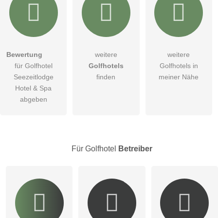
Hiermit akzeptiere ich die
AGB
.
Bewertung
weitere
weitere
für Golfhotel
Golfhotels
Golfhotels in
Die
Datenschutzerklärung
habe ich zur Kenntnis genommen.
Seezeitlodge
finden
meiner Nähe
öffentliche Frage stellen
Hotel & Spa
Abbrechen
abgeben
Hinweis:
Bitte beachten Sie, öffentliche Fragen sind
für alle
Besucher sichtbar
.
Klicken Sie hier um eine
individuelle Frage
an den
Golfhotel-Eintrag zu stellen
.
Für Golfhotel
Betreiber