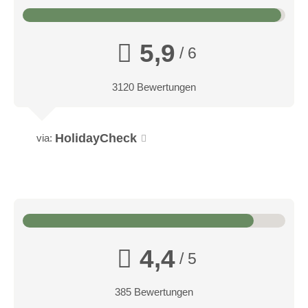
Skilift:
nicht vorhanden
07:00-20:00
Langlaufloipe:
nicht vorhanden
07:00-20:00
5,9
/ 6
Rodeln:
nicht vorhanden
Eislaufen:
nicht vorhanden
3120 Bewertungen
Golfeinrichtungen im Detail
HolidayCheck
via:
4,4
/ 5
385 Bewertungen