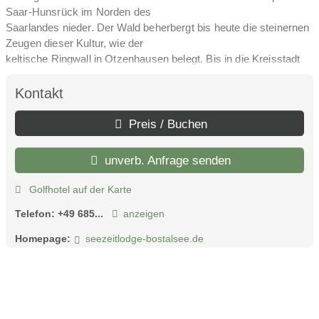
Saar-Hunsrück im Norden des
Saarlandes nieder. Der Wald beherbergt bis heute die steinernen
Zeugen dieser Kultur, wie der
keltische Ringwall in Otzenhausen belegt. Bis in die Kreisstadt
St. Wendel sind es von der
Seezeitlodge aus 22 Kilometer. Saarbrücken und Saarlouis
Kontakt
befindet sich jeweils rund 55 Kilometer
entfernt im Südwesten des Bundeslandes. In exponierter Lage
Preis / Buchen
auf einem kleinen bewaldeten Kap
versteht sich das Wellnessresort als Rückzugsort inmitten der
unverb. Anfrage senden
Natur.
Golfhotel auf der Karte
Telefon:
+49 685...
anzeigen
Homepage:
seezeitlodge-bostalsee.de