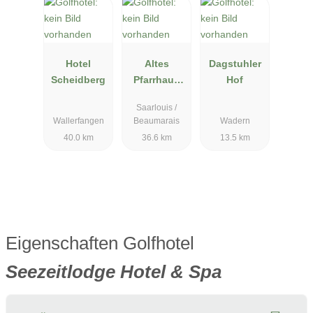
Hotel
Altes
Dagstuhler
Scheidberg
Pfarrhaus
Hof
Beaumarais
Saarlouis /
Wallerfangen
Beaumarais
Wadern
40.0 km
36.6 km
13.5 km
Eigenschaften Golfhotel
Seezeitlodge Hotel & Spa