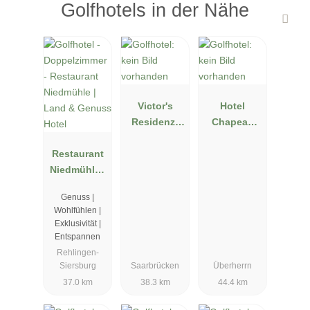
Golfhotels in der Nähe
Victor's
Hotel
Residenz-
Chapeau
Hotel
Noir
Restaurant
Saarbrücken
Niedmühle |
Land &
Genuss |
Genuss
Wohlfühlen |
Hotel
Exklusivität |
Entspannen
Rehlingen-
Siersburg
Saarbrücken
Überherrn
37.0 km
38.3 km
44.4 km