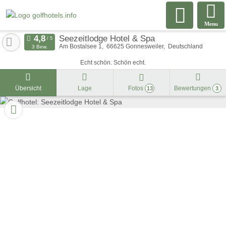
Menu
Seezeitlodge Hotel & Spa
Am Bostalsee 1
66625
Gonnesweiler
Deutschland
3 Bew.
Echt schön. Schön echt.
Übersicht
Lage
Fotos
Bewertungen
13
3