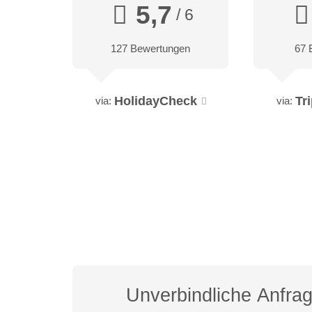
5,7
/ 6
127 Bewertungen
67 
HolidayCheck
Tr
via:
via:
Unverbindliche Anfra