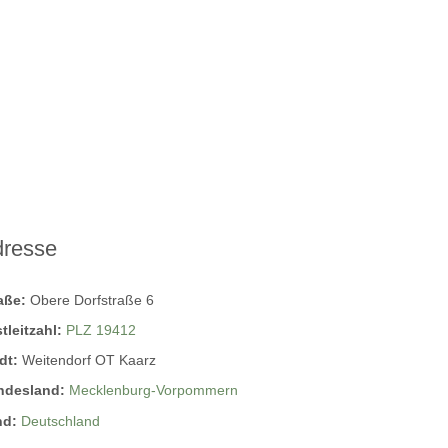
dresse
raße:
Obere Dorfstraße 6
tleitzahl:
PLZ 19412
dt:
Weitendorf OT Kaarz
ndesland:
Mecklenburg-Vorpommern
nd:
Deutschland