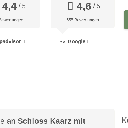
4,4
4,6
/ 5
/ 5
Bewertungen
555 Bewertungen
ipadvisor
Google
via:
K
ge an
Schloss Kaarz mit