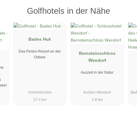
Golfhotels in der Nähe
Bades Huk
Das Ferien-Resort an der
Bernsteinschloss
Ostsee
Wendorf
rn
Auszeit in der Natur
s
see!
Hohenkirchen
Kuhlen-Wendorf
Bad
37.4 km
2.8 km