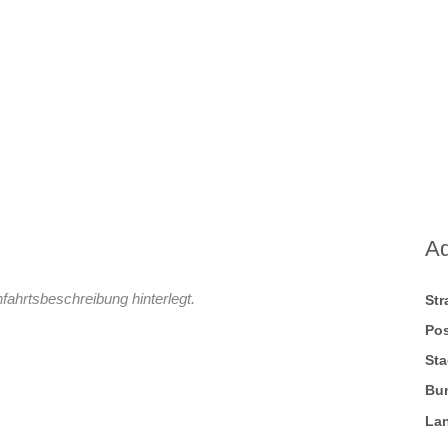
A
nfahrtsbeschreibung hinterlegt.
St
Pos
Sta
Bu
La