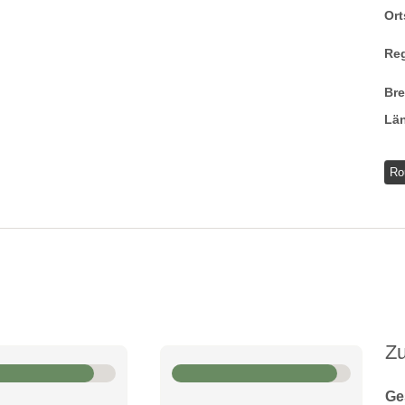
Ort
Re
Br
Lä
Ro
Z
Ge