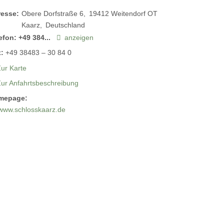
resse:
Obere Dorfstraße 6
19412
Weitendorf OT
Kaarz
Deutschland
efon:
+49 384...
anzeigen
:
+49 38483 – 30 84 0
ur Karte
Zur Anfahrtsbeschreibung
mepage:
www.schlosskaarz.de