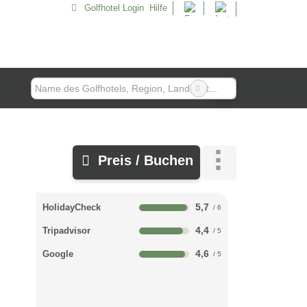
Golfhotel Login
Hilfe
Preis / Buchen
5,7
HolidayCheck
4,4
Tripadvisor
4,6
Google