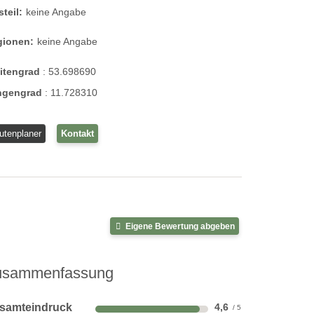
steil:
keine Angabe
gionen:
keine Angabe
eitengrad
:
53.698690
ngengrad
:
11.728310
utenplaner
Kontakt
Eigene Bewertung abgeben
usammenfassung
samteindruck
4,6