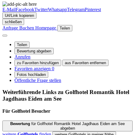
E-Mail
Facebook
Twitter
Whatsapp
Telegram
Pinterest
Url/Link kopieren
schließen
Anfrage
Buchen
Homepage
Teilen
Teilen
Bewertung abgeben
Anrufen
zu Favoriten hinzufügen
aus Favoriten entfernen
Favoriten anzeigen
0
Fotos hochladen
Öffentliche Frage stellen
Weiterführende Links zu Golfhotel
Romantik Hotel
Jagdhaus Eiden am See
Für Golfhotel
Besucher
Bewertung
für Golfhotel Romantik Hotel Jagdhaus Eiden am See
abgeben
weitere
Golfhotels
finden
weitere Golfhotels in meiner Nähe