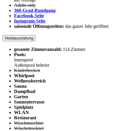
Adults only
360-Grad-Rundgang
Facebook-Seite
Instagram-Seite
saisonale Öffnungszeiten:
das ganze Jahr geöffnet
Hotelausstattung
gesamte Zimmeranzahl:
114 Zimmer
Pools:
Innenpool
Außenpool beheizt
Kinderbecken
Whirlpool
Wellnessbereich
Sauna
Dampfbad
Garten
Sonnenterrasse
Spielplatz
WLAN
Restaurant
Waschmaschine
Wäschetrockner