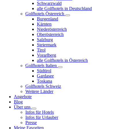
Schwarzwald
alle Golfhotels in Deutschland
Golfhotels Österreich
Burgenland
Kärnten
Niederösterreich
Oberösterreich
Salzburg
Steiermark
Tirol
Vorarlberg
alle Golfhotels in Österreich
Golfhotels Italien
Südtirol
Gardasee
Toskana
Golfhotels Schweiz
Weitere Länder
Angebote
Blog
Über uns
Infos für Hotels
Infos für Urlauber
Presse
Meine Favoriten