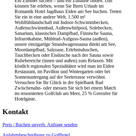
Ein Zimmer suchen – und ein Zuhause finden. Das
können Sie erleben, wenn Sie Ihren Urlaub im
Romantik Hotel Jagdhaus Eiden am See buchen. Treten
Sie ein in eine andere Welt. 1.500 m²
Wohlfühllandschaft mit Indoor-Schwimmbecken,
Außenschwimmbad, Außenwhirlpool, Solebecken,
Sanarium, klassisches Dampfbad, Finnische Sauna,
Infrarotkabine, Mühlrad-Aufguss-Sauna (außen),
unsere einzigartige Strandwagensauna direkt am See,
Moordampfbad, Salzoase, Erlebnisduschen,
Tauchbecken oder Eisdusche nach der Sauna sowie
Ruhebereiche (innen und außen) zum Relaxen. Mit
köstlich regionalen Spezialitäten wird man im Eiden
Restaurant, im Pavillon und Wintergarten oder bei
Sonnenuntergang auf der Seeterrasse verwöhnt.
Versuchen Sie Ihr Glück in der Spielbank Bad
Zwischenahn- oder messen Sie sich bei einem Match
im renomierten Golfclub am Meer, 25 % Greenfee für
Hotelgäste.
Kontakt
Preis / Buchen
unverb. Anfrage senden
Anfahrtsbeschreibung zu Golfhotel