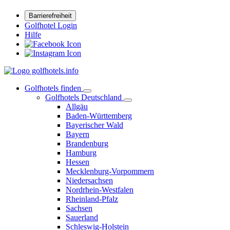
Barrierefreiheit
Golfhotel Login
Hilfe
Golfhotels finden
Golfhotels Deutschland
Allgäu
Baden-Württemberg
Bayerischer Wald
Bayern
Brandenburg
Hamburg
Hessen
Mecklenburg-Vorpommern
Niedersachsen
Nordrhein-Westfalen
Rheinland-Pfalz
Sachsen
Sauerland
Schleswig-Holstein