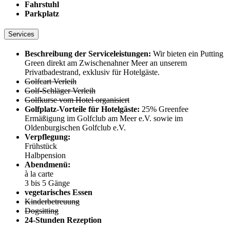
Fahrstuhl
Parkplatz
Services
Beschreibung der Serviceleistungen:
Wir bieten ein Putting
Green direkt am Zwischenahner Meer an unserem
Privatbadestrand, exklusiv für Hotelgäste.
Golfcart Verleih
Golf-Schläger Verleih
Golfkurse vom Hotel organisiert
Golfplatz-Vorteile für Hotelgäste:
25% Greenfee
Ermäßigung im Golfclub am Meer e.V. sowie im
Oldenburgischen Golfclub e.V.
Verpflegung:
Frühstück
Halbpension
Abendmenü:
à la carte
3 bis 5 Gänge
vegetarisches Essen
Kinderbetreuung
Dogsitting
24-Stunden Rezeption