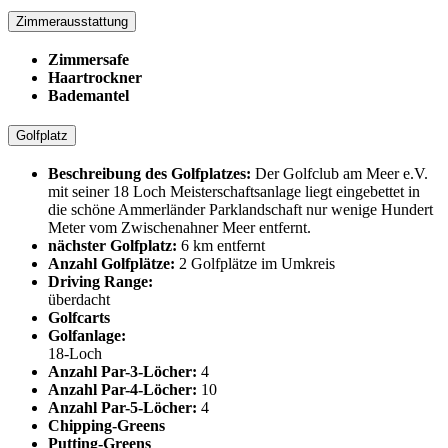
Zimmerausstattung
Zimmersafe
Haartrockner
Bademantel
Golfplatz
Beschreibung des Golfplatzes:
Der Golfclub am Meer e.V.
mit seiner 18 Loch Meisterschaftsanlage liegt eingebettet in
die schöne Ammerländer Parklandschaft nur wenige Hundert
Meter vom Zwischenahner Meer entfernt.
nächster Golfplatz:
6 km entfernt
Anzahl Golfplätze:
2 Golfplätze im Umkreis
Driving Range:
überdacht
Golfcarts
Golfanlage:
18-Loch
Anzahl Par-3-Löcher:
4
Anzahl Par-4-Löcher:
10
Anzahl Par-5-Löcher:
4
Chipping-Greens
Putting-Greens