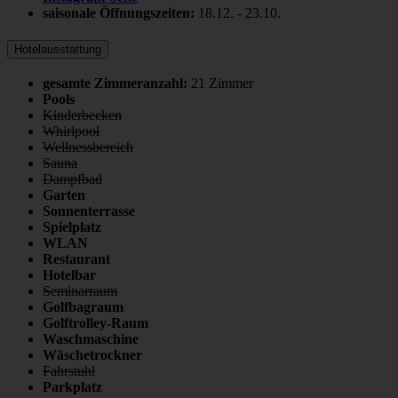
saisonale Öffnungszeiten:
18.12.
-
23.10.
Hotelausstattung
gesamte Zimmeranzahl:
21 Zimmer
Pools
Kinderbecken
Whirlpool
Wellnessbereich
Sauna
Dampfbad
Garten
Sonnenterrasse
Spielplatz
WLAN
Restaurant
Hotelbar
Seminarraum
Golfbagraum
Golftrolley-Raum
Waschmaschine
Wäschetrockner
Fahrstuhl
Parkplatz