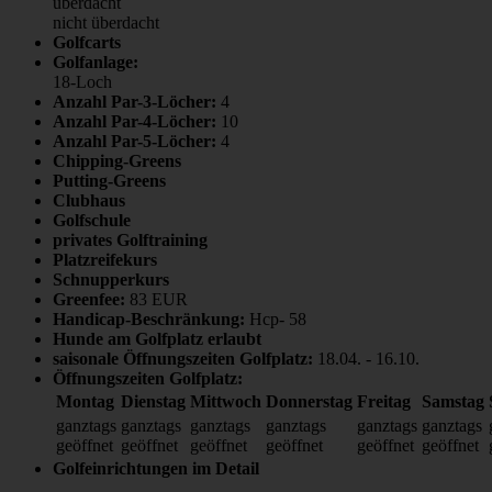
überdacht
nicht überdacht
Golfcarts
Golfanlage:
18-Loch
Anzahl Par-3-Löcher:
4
Anzahl Par-4-Löcher:
10
Anzahl Par-5-Löcher:
4
Chipping-Greens
Putting-Greens
Clubhaus
Golfschule
privates Golftraining
Platzreifekurs
Schnupperkurs
Greenfee:
83 EUR
Handicap-Beschränkung:
Hcp- 58
Hunde am Golfplatz erlaubt
saisonale Öffnungszeiten Golfplatz:
18.04.
-
16.10.
Öffnungszeiten Golfplatz:
Montag
Dienstag
Mittwoch
Donnerstag
Freitag
Samstag
ganztags
ganztags
ganztags
ganztags
ganztags
ganztags
geöffnet
geöffnet
geöffnet
geöffnet
geöffnet
geöffnet
Golfeinrichtungen im Detail