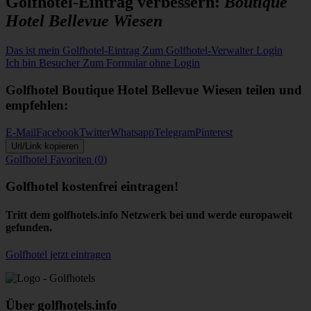
Golfhotel-Eintrag verbessern:
Boutique
Hotel Bellevue Wiesen
Das ist mein Golfhotel-Eintrag
Zum Golfhotel-Verwalter Login
Ich bin Besucher
Zum Formular ohne Login
Golfhotel
Boutique Hotel Bellevue Wiesen
teilen und
empfehlen:
E-Mail
Facebook
Twitter
Whatsapp
Telegram
Pinterest
Url/Link kopieren
Golfhotel
Favoriten (
0
)
Golfhotel kostenfrei eintragen!
Tritt dem golfhotels.info Netzwerk bei und werde europaweit
gefunden.
Golfhotel jetzt eintragen
Über golfhotels.info