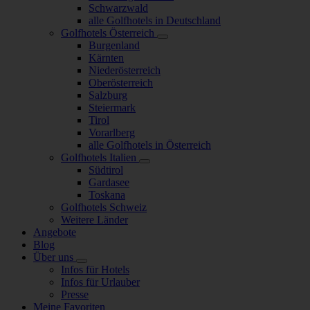
Schwarzwald
alle Golfhotels in Deutschland
Golfhotels Österreich
Burgenland
Kärnten
Niederösterreich
Oberösterreich
Salzburg
Steiermark
Tirol
Vorarlberg
alle Golfhotels in Österreich
Golfhotels Italien
Südtirol
Gardasee
Toskana
Golfhotels Schweiz
Weitere Länder
Angebote
Blog
Über uns
Infos für Hotels
Infos für Urlauber
Presse
Meine Favoriten