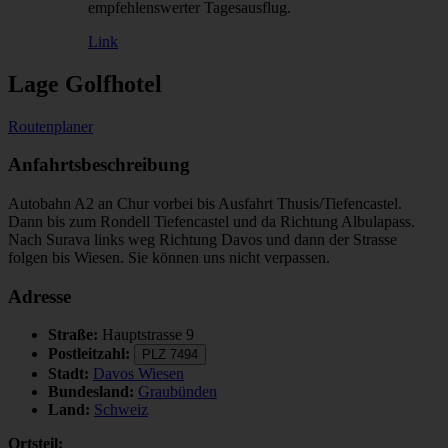
empfehlenswerter Tagesausflug.
Link
Lage Golfhotel
Routenplaner
©
OpenStreetMap
contributors
+
Anfahrtsbeschreibung
−
Autobahn A2 an Chur vorbei bis Ausfahrt Thusis/Tiefencastel.
Dann bis zum Rondell Tiefencastel und da Richtung Albulapass.
Nach Surava links weg Richtung Davos und dann der Strasse
folgen bis Wiesen. Sie können uns nicht verpassen.
Adresse
Straße:
Hauptstrasse 9
Postleitzahl:
PLZ 7494
Stadt:
Davos Wiesen
Bundesland:
Graubünden
Land:
Schweiz
Ortsteil: