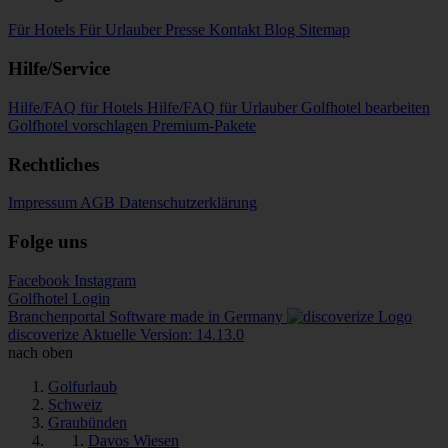
Für Hotels
Für Urlauber
Presse
Kontakt
Blog
Sitemap
Hilfe/Service
Hilfe/FAQ für Hotels
Hilfe/FAQ für Urlauber
Golfhotel bearbeiten
Golfhotel vorschlagen
Premium-Pakete
Rechtliches
Impressum
AGB
Datenschutzerklärung
Folge uns
Facebook
Instagram
Golfhotel Login
Branchenportal Software made in Germany
discoverize
Aktuelle Version: 14.13.0
nach oben
Golfurlaub
Schweiz
Graubünden
Davos Wiesen