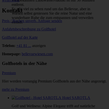
weiterlesen
Weltbekannten Landwasserviadukt ist nur 30 Minuten
entfernt.
Es gibt viel zu sehen rund um das Bellevue, aber in
Kontakt
Wiesen selbst geniessen Sie die reine Natur und eine
wunderbare Ruhe die zum entspannen und verweilen
Preis / Buchen
unverb. Anfrage senden
einlädt.
Anfahrtsbeschreibung zu Golfhotel
Golfhotel auf der Karte
Telefon:
+41 81 ...
anzeigen
Homepage:
bellevuewiesen.com
Golfhotels in der Nähe
Premium
Hier werden vorrangig Premium Golfhotels aus der Nähe angezeigt.
mehr zu Premium
Hotel SAROTLA
Golf und Wellness: Alpine Eleganz trifft auf natürliche