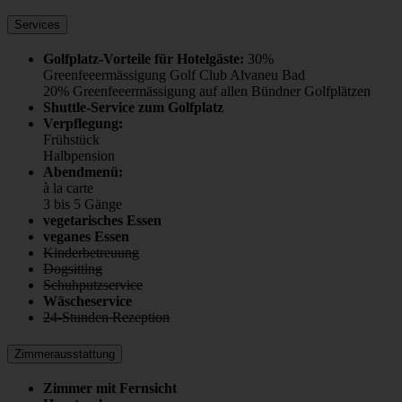
Services
Golfplatz-Vorteile für Hotelgäste:
30%
Greenfeeermässigung Golf Club Alvaneu Bad
20% Greenfeeermässigung auf allen Bündner Golfplätzen
Shuttle-Service zum Golfplatz
Verpflegung:
Frühstück
Halbpension
Abendmenü:
à la carte
3 bis 5 Gänge
vegetarisches Essen
veganes Essen
Kinderbetreuung
Dogsitting
Schuhputzservice
Wäscheservice
24-Stunden Rezeption
Zimmerausstattung
Zimmer mit Fernsicht