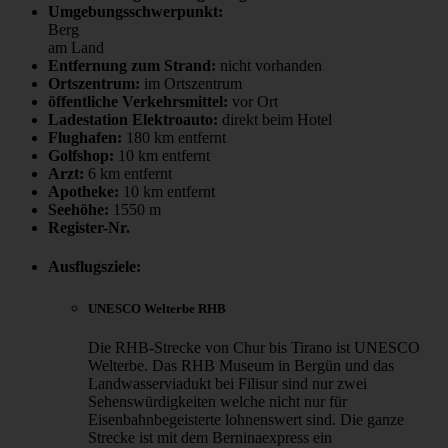
Umgebungsschwerpunkt:
Berg
am Land
Entfernung zum Strand:
nicht vorhanden
Ortszentrum:
im Ortszentrum
öffentliche Verkehrsmittel:
vor Ort
Ladestation Elektroauto:
direkt beim Hotel
Flughafen:
180 km entfernt
Golfshop:
10 km entfernt
Arzt:
6 km entfernt
Apotheke:
10 km entfernt
Seehöhe:
1550 m
Register-Nr.
Ausflugsziele:
UNESCO Welterbe RHB
Die RHB-Strecke von Chur bis Tirano ist UNESCO
Welterbe. Das RHB Museum in Bergün und das
Landwasserviadukt bei Filisur sind nur zwei
Sehenswürdigkeiten welche nicht nur für
Eisenbahnbegeisterte lohnenswert sind. Die ganze
Strecke ist mit dem Berninaexpress ein